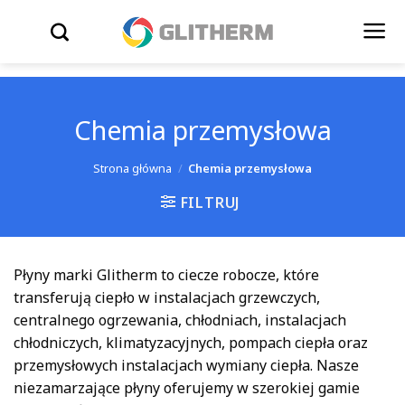
Skip to content
WYSZUKIWARKA
Chemia przemysłowa
Strona główna
/
Chemia przemysłowa
FILTRUJ
Płyny marki Glitherm to ciecze robocze, które
transferują ciepło w instalacjach grzewczych,
centralnego ogrzewania, chłodniach, instalacjach
chłodniczych, klimatyzacyjnych, pompach ciepła oraz
przemysłowych instalacjach wymiany ciepła. Nasze
niezamarzające płyny oferujemy w szerokiej gamie