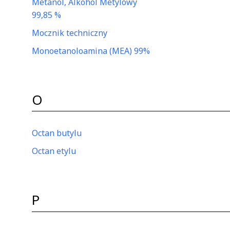
Metanol, Alkohol Metylowy
99,85 %
Mocznik techniczny
Monoetanoloamina (MEA) 99%
O
Octan butylu
Octan etylu
P