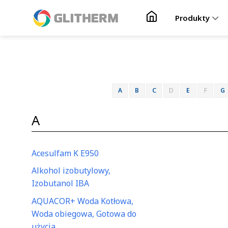
Skip to content
Produkty
A
B
C
D
E
F
G
A
Acesulfam K E950
Alkohol izobutylowy,
Izobutanol IBA
AQUACOR+ Woda Kotłowa,
Woda obiegowa, Gotowa do
użycia