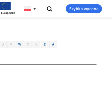
WYSZUKIWARKA
Szybka wycena
U
V
W
X
Y
Z
#