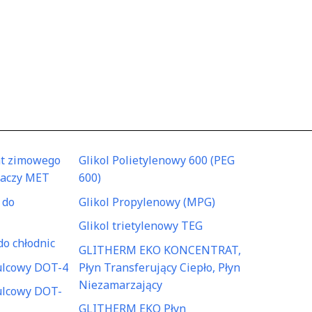
at zimowego
Glikol Polietylenowy 600 (PEG
waczy MET
600)
 do
Glikol Propylenowy (MPG)
Glikol trietylenowy TEG
o chłodnic
GLITHERM EKO KONCENTRAT,
ulcowy DOT-4
Płyn Transferujący Ciepło, Płyn
Niezamarzający
ulcowy DOT-
GLITHERM EKO Płyn