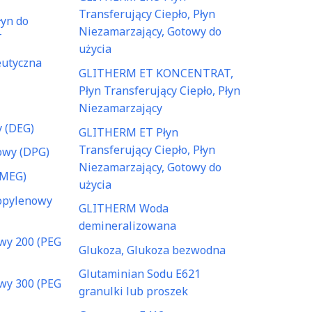
Transferujący Ciepło, Płyn
yn do
Niezamarzający, Gotowy do
T
użycia
eutyczna
GLITHERM ET KONCENTRAT,
Płyn Transferujący Ciepło, Płyn
Niezamarzający
y (DEG)
GLITHERM ET Płyn
Transferujący Ciepło, Płyn
owy (DPG)
Niezamarzający, Gotowy do
(MEG)
użycia
ropylenowy
GLITHERM Woda
demineralizowana
owy 200 (PEG
Glukoza, Glukoza bezwodna
Glutaminian Sodu E621
owy 300 (PEG
granulki lub proszek