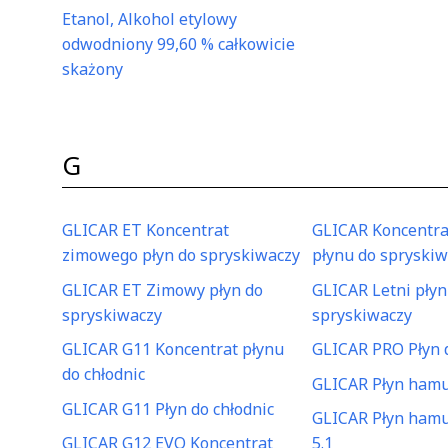
Etanol, Alkohol etylowy
odwodniony 99,60 % całkowicie
skażony
G
GLICAR ET Koncentrat
GLICAR Koncentr
zimowego płyn do spryskiwaczy
płynu do spryski
GLICAR ET Zimowy płyn do
GLICAR Letni płyn
spryskiwaczy
spryskiwaczy
GLICAR G11 Koncentrat płynu
GLICAR PRO Płyn d
do chłodnic
GLICAR Płyn ham
GLICAR G11 Płyn do chłodnic
GLICAR Płyn ham
GLICAR G12 EVO Koncentrat
5.1