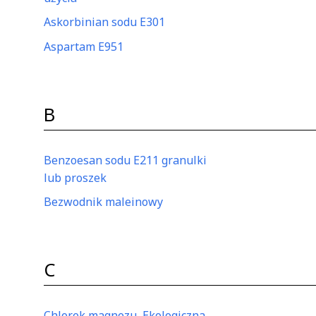
Askorbinian sodu E301
Aspartam E951
B
Benzoesan sodu E211 granulki
lub proszek
Bezwodnik maleinowy
C
Chlorek magnezu, Ekologiczna