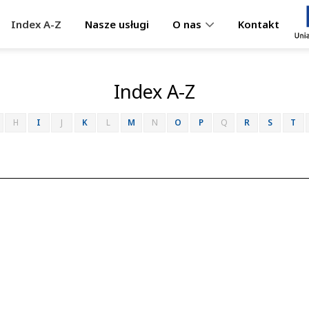
Index A-Z
Nasze usługi
Kontakt
O nas
Index A-Z
H
I
J
K
L
M
N
O
P
Q
R
S
T