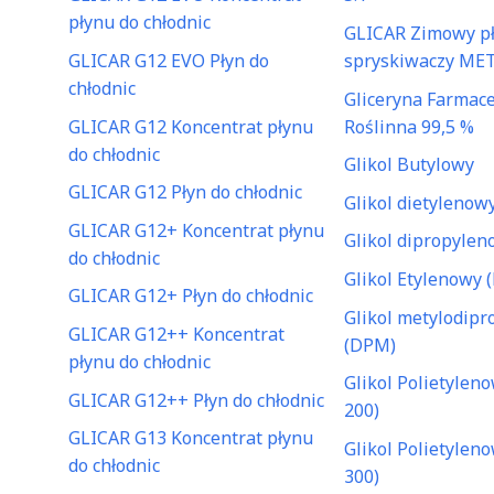
płynu do chłodnic
GLICAR Zimowy pł
GLICAR G12 EVO Płyn do
spryskiwaczy ME
chłodnic
Gliceryna Farmac
GLICAR G12 Koncentrat płynu
Roślinna 99,5 %
do chłodnic
Glikol Butylowy
GLICAR G12 Płyn do chłodnic
Glikol dietylenow
GLICAR G12+ Koncentrat płynu
Glikol dipropylen
do chłodnic
Glikol Etylenowy 
GLICAR G12+ Płyn do chłodnic
Glikol metylodip
GLICAR G12++ Koncentrat
(DPM)
płynu do chłodnic
Glikol Polietylen
GLICAR G12++ Płyn do chłodnic
200)
GLICAR G13 Koncentrat płynu
Glikol Polietylen
do chłodnic
300)