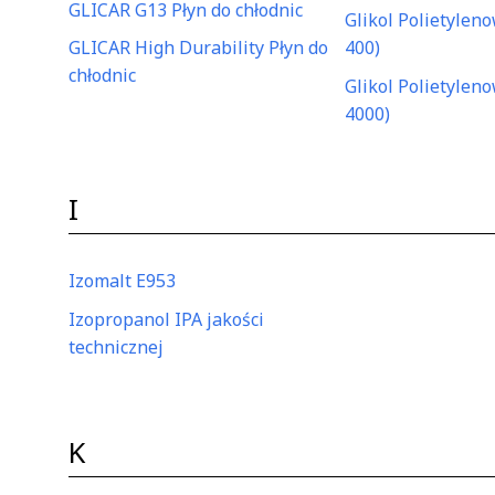
GLICAR G13 Płyn do chłodnic
Glikol Polietylen
GLICAR High Durability Płyn do
400)
chłodnic
Glikol Polietylen
4000)
I
Izomalt E953
Izopropanol IPA jakości
technicznej
K