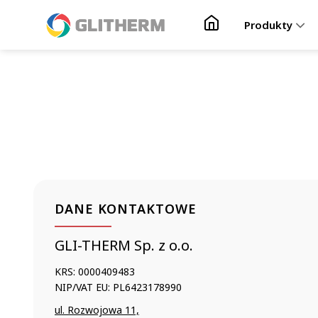
Skip to content
Produkty
DANE KONTAKTOWE
GLI-THERM Sp. z o.o.
KRS: 0000409483
NIP/VAT EU: PL6423178990
ul. Rozwojowa 11,