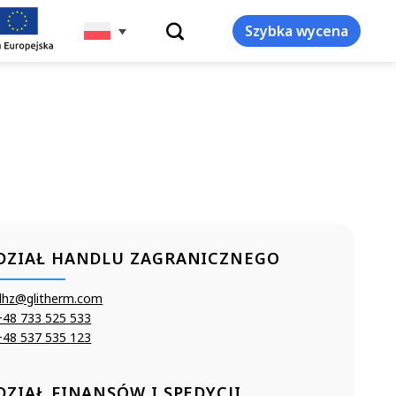
WYSZUKIWARKA
Szybka wycena
DZIAŁ HANDLU ZAGRANICZNEGO
dhz@glitherm.com
+48 733 525 533
+48 537 535 123
DZIAŁ FINANSÓW I SPEDYCJI