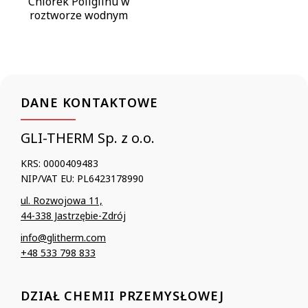
Chlorek Poliglinu w
roztworze wodnym
DANE KONTAKTOWE
GLI-THERM Sp. z o.o.
KRS: 0000409483
NIP/VAT EU: PL6423178990
ul. Rozwojowa 11,
44-338 Jastrzębie-Zdrój
info@glitherm.com
+48 533 798 833
DZIAŁ CHEMII PRZEMYSŁOWEJ