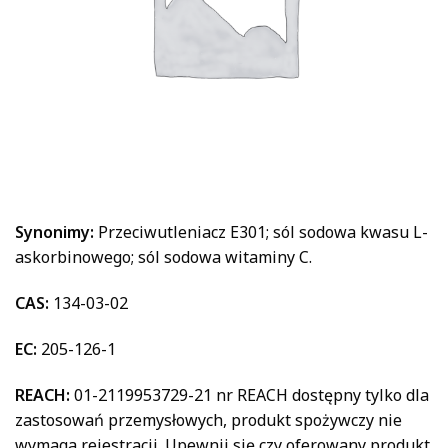
Synonimy:
Przeciwutleniacz E301; sól sodowa kwasu L-
askorbinowego; sól sodowa witaminy C.
CAS:
134-03-02
EC:
205-126-1
REACH:
01-2119953729-21 nr REACH dostępny tylko dla
zastosowań przemysłowych, produkt spożywczy nie
wymaga rejestracji. Upewnij się czy oferowany produkt