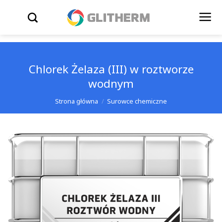
Skip to content
WYSZUKIWARKA
Chlorek Żelaza (III) w roztworze
wodnym
Strona główna
/
Surowce chemiczne