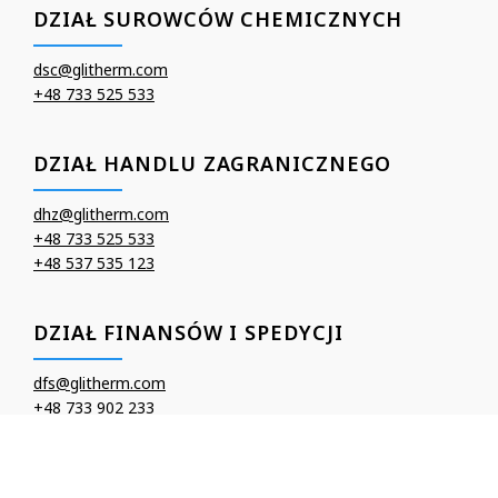
DZIAŁ SUROWCÓW CHEMICZNYCH
dsc@glitherm.com
+48 733 525 533
DZIAŁ HANDLU ZAGRANICZNEGO
dhz@glitherm.com
+48 733 525 533
+48 537 535 123
DZIAŁ FINANSÓW I SPEDYCJI
dfs@glitherm.com
+48 733 902 233
Copyright 2026 ©
GLI-THERM Sp. z o.o.
|
Polityka prywatności