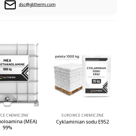
dsc@glitherm.com
CE CHEMICZNE
SUROWCE CHEMICZNE
oloamina (MEA)
Cyklaminian sodu E952
99%