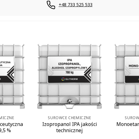
+48 733 525 533
MICZNE
SUROWCE CHEMICZNE
SUROW
aceutyczna
Izopropanol IPA jakości
Monoetan
9,5 %
technicznej