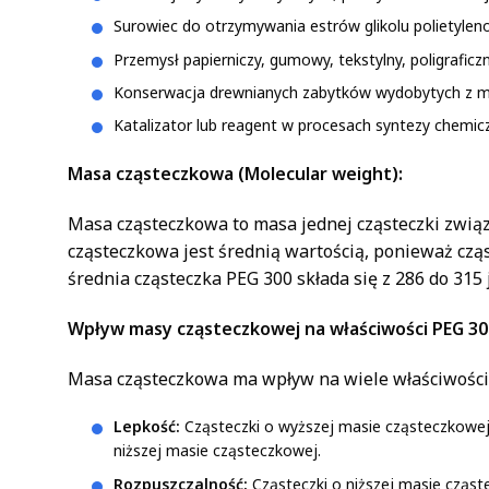
Surowiec do otrzymywania estrów glikolu polietyle
Przemysł papierniczy, gumowy, tekstylny, poligraficz
Konserwacja drewnianych zabytków wydobytych z m
Katalizator lub reagent w procesach syntezy chemic
Masa cząsteczkowa (Molecular weight):
Masa cząsteczkowa to masa jednej cząsteczki zwią
cząsteczkowa jest średnią wartością, ponieważ cząs
średnia cząsteczka PEG 300 składa się z 286 do 315
Wpływ masy cząsteczkowej na właściwości PEG 30
Masa cząsteczkowa ma wpływ na wiele właściwości P
Lepkość:
Cząsteczki o wyższej masie cząsteczkowej 
niższej masie cząsteczkowej.
Rozpuszczalność:
Cząsteczki o niższej masie cząst