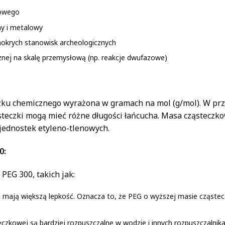
nowego
ny i metalowy
okrych stanowisk archeologicznych
znej na skalę przemysłową (np. reakcje dwufazowe)
zku chemicznego wyrażona w gramach na mol (g/mol). W prz
teczki mogą mieć różne długości łańcucha. Masa cząsteczkowa
 jednostek etyleno-tlenowych.
0:
EG 300, takich jak:
mają większą lepkość. Oznacza to, że PEG o wyższej masie cząsteczk
eczkowej są bardziej rozpuszczalne w wodzie i innych rozpuszczalnik