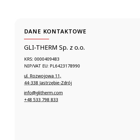
DANE KONTAKTOWE
GLI-THERM Sp. z o.o.
KRS: 0000409483
NIP/VAT EU: PL6423178990
ul. Rozwojowa 11,
44-338 Jastrzębie-Zdrój
info@glitherm.com
+48 533 798 833