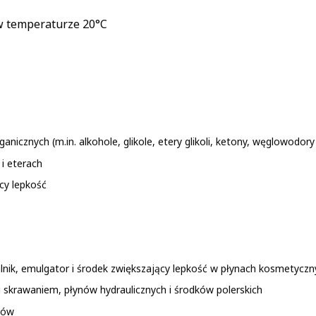
 w temperaturze 20°C
anicznych (m.in. alkohole, glikole, etery glikoli, ketony, węglowodo
i eterach
cy lepkość
nik, emulgator i środek zwiększający lepkość w płynach kosmetyczny
 skrawaniem, płynów hydraulicznych i środków polerskich
ejów