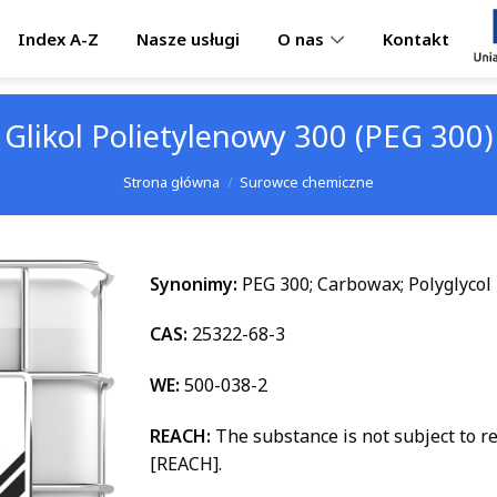
Index A-Z
Nasze usługi
Kontakt
O nas
Glikol Polietylenowy 300 (PEG 300)
Strona główna
/
Surowce chemiczne
Synonimy:
PEG 300; Carbowax; Polyglycol
CAS:
25322-68-3
WE:
500-038-2
REACH:
The substance is not subject to r
[REACH].