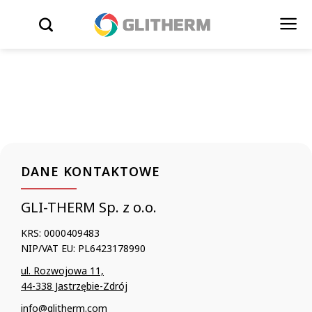
Skip to content
WYSZUKIWARKA
DANE KONTAKTOWE
GLI-THERM Sp. z o.o.
KRS: 0000409483
NIP/VAT EU: PL6423178990
ul. Rozwojowa 11,
44-338 Jastrzębie-Zdrój
info@glitherm.com