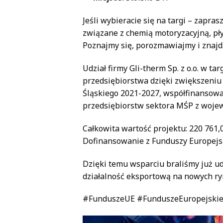
Jeśli wybieracie się na targi – zapr
związane z chemią motoryzacyjną, pł
Poznajmy się, porozmawiajmy i znajd
Udział firmy Gli-therm Sp. z o.o. w 
przedsiębiorstwa dzięki zwiększeni
Śląskiego 2021-2027, współfinansowa
przedsiębiorstw sektora MŚP z wojew
Całkowita wartość projektu: 220 761,0
Dofinansowanie z Funduszy Europejsk
Dzięki temu wsparciu braliśmy już u
działalność eksportową na nowych ry
#FunduszeUE #FunduszeEuropejskie 