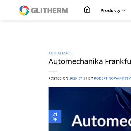
Skip to content
Produkty
AKTUALIZACJE
Automechanika Frankfur
POSTED ON
2026-07-21
BY
ROBERT.NOWAK@INM
21
lip